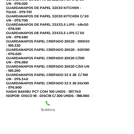
UN - 078.020
GUARDANAPOS DE PAPEL 32X30 KITCHEN -
72x50 - 079.701
GUARDANAPOS DE PAPEL 32X30 KITCHEN C/ 50
UN - 079.700
GUARDANAPOS DE PAPEL 33X33.5 LIPS - 48x50
- 078.581
GUARDANAPOS DE PAPEL 33X33.5 LIPS C/ 50
UN - 078.580
GUARDANAPOS PAPEL CREPADO 20X20 - 100X50
- 189.320
GUARDANAPOS PAPEL CREPADO 20X20 - 50X100
- 076.620
GUARDANAPOS PAPEL CREPADO 20X20 C/100
UN - 076.060
GUARDANAPOS PAPEL CREPADO 20X20 C/50 UN
- 189.290
GUARDANAPOS PAPEL CREPADO 32 X 28 C/ 100
UN - 076.340
GUARDANAPOS PAPEL CREPADO 32 X 28 30x100
- 076.900
HASHI BAMBU PCT COM 100 UNDS - 187.740
ISOPOR DISCO 18 - DISC18 C/ 200 UNDS - 188.060
ISOPOR DISCO 18 - DISC18 C/ 400 UNDS - 163.020
ISOPOR DISCO 20 - DISC20 C/ 200 UNDS -
188.050
Telefone
ISOPOR DISCO 20 - DISC20 C/ 400 UNDS -
023.360
ISOPOR CAIXA 10 LITROS - 219.180
ISOPOR CAIXA 10 LITROS PESCADO - 387.501
ISOPOR CAIXA 100 LITROS - 216.480
ISOPOR CAIXA 12 LITROS - 219.450