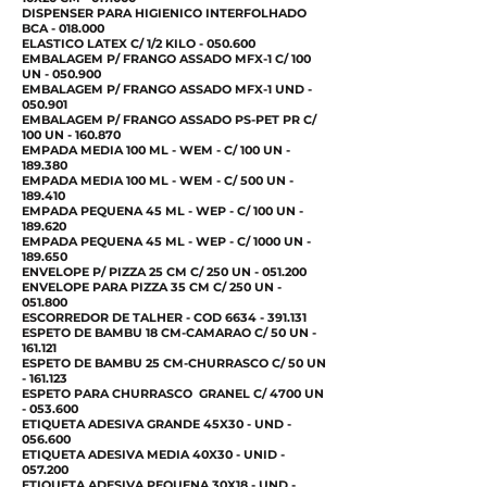
DISPENSER PARA HIGIENICO INTERFOLHADO
BCA - 018.000
ELASTICO LATEX C/ 1/2 KILO - 050.600
EMBALAGEM P/ FRANGO ASSADO MFX-1 C/ 100
UN - 050.900
EMBALAGEM P/ FRANGO ASSADO MFX-1 UND -
050.901
EMBALAGEM P/ FRANGO ASSADO PS-PET PR C/
100 UN - 160.870
EMPADA MEDIA 100 ML - WEM - C/ 100 UN -
189.380
EMPADA MEDIA 100 ML - WEM - C/ 500 UN -
189.410
EMPADA PEQUENA 45 ML - WEP - C/ 100 UN -
189.620
EMPADA PEQUENA 45 ML - WEP - C/ 1000 UN -
189.650
ENVELOPE P/ PIZZA 25 CM C/ 250 UN - 051.200
ENVELOPE PARA PIZZA 35 CM C/ 250 UN -
051.800
ESCORREDOR DE TALHER - COD
6634 - 391.131
ESPETO DE BAMBU 18 CM-CAMARAO C/ 50 UN -
161.121
ESPETO DE BAMBU 25 CM-CHURRASCO C/ 50 UN
- 161.123
ESPETO PARA CHURRASCO GRANEL C/ 4700 UN
- 053.600
ETIQUETA ADESIVA GRANDE 45X30 - UND -
056.600
ETIQUETA ADESIVA MEDIA 40X30 - UNID -
057.200
ETIQUETA ADESIVA PEQUENA 30X18 - UND -