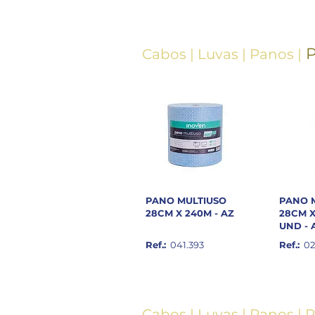
Cabos
|
Luvas
|
Panos
|
PANO MULTIUSO
PANO 
28CM X 240M - AZ
28CM X
UND - 
Ref.:
041.393
Ref.:
02
Cabos
|
Luvas
|
Panos
|
P