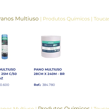
Panos
Multiuso
|
Produtos
Químicos
|
Touca
MULTIUSO
PANO MULTIUSO
 25M C/50
28CM X 240M - BR
AZ
0.600
Ref.:
384.780
Produtos
Químicos
anos
Multiuso
|
|
Touca