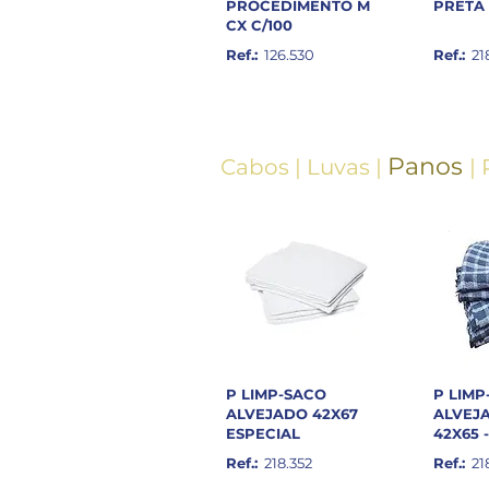
PROCEDIMENTO M
PRETA 
CX C/100
Ref.:
126.530
Ref.:
21
Panos
Cabos
|
Luvas
|
|
P LIMP-SACO
P LIMP
ALVEJADO 42X67
ALVEJ
ESPECIAL
42X65 
Ref.:
218.352
Ref.:
21