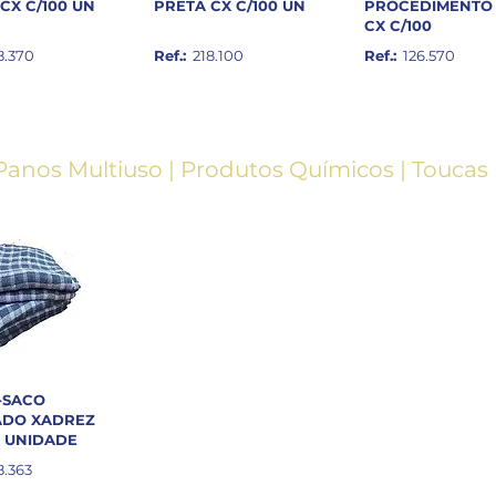
CX C/100 UN
PRETA CX C/100 UN
PROCEDIMENTO
CX C/100
8.370
Ref.:
218.100
Ref.:
126.570
Panos
Multiuso
|
Produtos
Químicos
|
Toucas
-SACO
ADO XADREZ
- UNIDADE
8.363