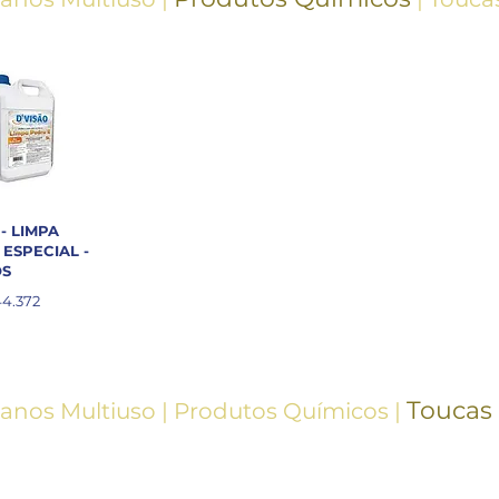
 - LIMPA
ESPECIAL -
OS
4.372
Toucas
anos
Multiuso
|
Produtos
Químicos
|