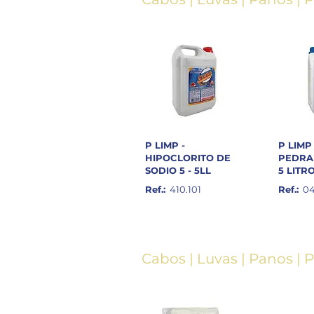
P LIMP -
P LIMP
HIPOCLORITO DE
PEDRA 
SODIO 5 - 5LL
5 LITR
Ref.:
410.101
Ref.:
04
Cabos
|
Luvas
|
Panos
|
P