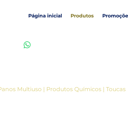
Página inicial
Produtos
Promoçõe
Vendas 11 3097-0094
Panos
Multiuso
|
Produtos
Químicos
|
Toucas